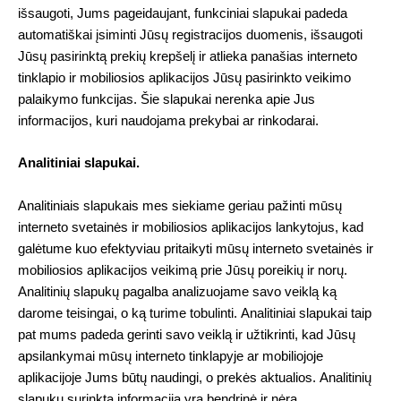
išsaugoti, Jums pageidaujant, funkciniai slapukai padeda
automatiškai įsiminti Jūsų registracijos duomenis, išsaugoti
Jūsų pasirinktą prekių krepšelį ir atlieka panašias interneto
tinklapio ir mobiliosios aplikacijos Jūsų pasirinkto veikimo
palaikymo funkcijas.
Šie slapukai nerenka apie Jus
informacijos, kuri naudojama prekybai ar rinkodarai.
Analitiniai slapukai.
Analitiniais slapukais mes siekiame geriau pažinti mūsų
interneto svetainės ir mobiliosios aplikacijos lankytojus, kad
galėtume kuo efektyviau pritaikyti mūsų interneto svetainės ir
mobiliosios aplikacijos veikimą prie Jūsų poreikių ir norų.
Analitinių slapukų pagalba analizuojame savo veiklą ką
darome teisingai, o ką turime tobulinti. Analitiniai slapukai taip
pat mums padeda gerinti savo veiklą ir užtikrinti, kad Jūsų
apsilankymai mūsų interneto tinklapyje ar mobiliojoje
aplikacijoje Jums būtų naudingi, o prekės aktualios. Analitinių
slapukų surinkta informacija yra bendrinė ir nėra