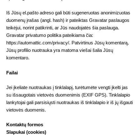
Iš Jūsų el.pašto adreso gali būti sugeneruotas anonimizuotas
duomenų įrašas (angl. hash) ir pateiktas Gravatar paslaugos
teikėjui, norint patikrinti, ar Jūs naudojatės šia paslauga.
Gravatar privatumo politika pateikiama čia:
https://automattic.com/privacy/. Patvirtinus Jūsų komentarą,
Jūsų profilio nuotrauka yra matoma viešai šalia Jūsų
komentaro.
Failai
Jei įkeliate nuotraukas į tinklalapį, turėtumėte vengti įkelti jas
su išsaugotais vietovės duomenimis (EXIF GPS). Tinklalapio
lankytojai gali parsisiųsti nuotraukas iš tinklalapio ir iš jų išgauti
vietovės duomenis.
Kontaktų formos
Slapukai (cookies)