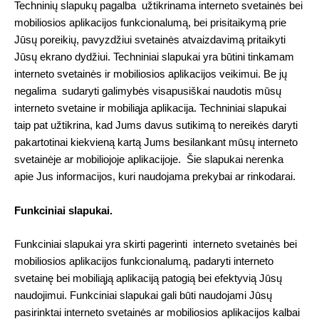
Techninių slapukų pagalba užtikrinama interneto svetainės bei
mobiliosios aplikacijos funkcionalumą, bei prisitaikymą prie
Jūsų poreikių, pavyzdžiui svetainės atvaizdavimą pritaikyti
Jūsų ekrano dydžiui. Techniniai slapukai yra būtini tinkamam
interneto svetainės ir mobiliosios aplikacijos veikimui. Be jų
negalima sudaryti galimybės visapusiškai naudotis mūsų
interneto svetaine ir mobiliąja aplikacija. Techniniai slapukai
taip pat užtikrina, kad Jums davus sutikimą to nereikės daryti
pakartotinai kiekvieną kartą Jums besilankant mūsų interneto
svetainėje ar mobiliojoje aplikacijoje.
Šie slapukai nerenka
apie Jus informacijos, kuri naudojama prekybai ar rinkodarai.
Funkciniai slapukai.
Funkciniai slapukai yra skirti pagerinti interneto svetainės bei
mobiliosios aplikacijos funkcionalumą, padaryti interneto
svetainę bei mobiliąją aplikaciją patogią bei efektyvią Jūsų
naudojimui. Funkciniai slapukai gali būti naudojami Jūsų
pasirinktai interneto svetainės ar mobiliosios aplikacijos kalbai