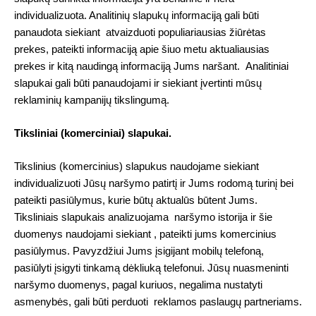
individualizuota. Analitinių slapukų informaciją gali būti
panaudota siekiant atvaizduoti populiariausias žiūrėtas
prekes, pateikti informaciją apie šiuo metu aktualiausias
prekes ir kitą naudingą informaciją Jums naršant. Analitiniai
slapukai gali būti panaudojami ir siekiant įvertinti mūsų
reklaminių kampanijų tikslingumą.
Tiksliniai (komerciniai) slapukai.
Tikslinius (komercinius) slapukus naudojame siekiant
individualizuoti Jūsų naršymo patirtį ir Jums rodomą turinį bei
pateikti pasiūlymus, kurie būtų aktualūs būtent Jums.
Tiksliniais slapukais analizuojama naršymo istorija ir šie
duomenys naudojami siekiant , pateikti jums komercinius
pasiūlymus. Pavyzdžiui Jums įsigijant mobilų telefoną,
pasiūlyti įsigyti tinkamą dėkliuką telefonui. Jūsų nuasmeninti
naršymo duomenys, pagal kuriuos, negalima nustatyti
asmenybės, gali būti perduoti reklamos paslaugų partneriams.