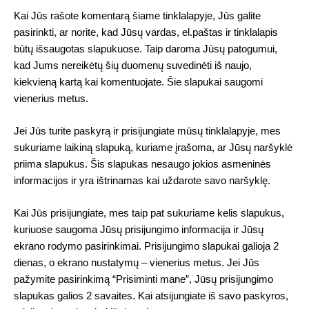
Kai Jūs rašote komentarą šiame tinklalapyje, Jūs galite
pasirinkti, ar norite, kad Jūsų vardas, el.paštas ir tinklalapis
būtų išsaugotas slapukuose. Taip daroma Jūsų patogumui,
kad Jums nereikėtų šių duomenų suvedinėti iš naujo,
kiekvieną kartą kai komentuojate. Šie slapukai saugomi
vienerius metus.
Jei Jūs turite paskyrą ir prisijungiate mūsų tinklalapyje, mes
sukuriame laikiną slapuką, kuriame įrašoma, ar Jūsų naršyklė
priima slapukus. Šis slapukas nesaugo jokios asmeninės
informacijos ir yra ištrinamas kai uždarote savo naršyklę.
Kai Jūs prisijungiate, mes taip pat sukuriame kelis slapukus,
kuriuose saugoma Jūsų prisijungimo informacija ir Jūsų
ekrano rodymo pasirinkimai. Prisijungimo slapukai galioja 2
dienas, o ekrano nustatymų – vienerius metus. Jei Jūs
pažymite pasirinkimą “Prisiminti mane”, Jūsų prisijungimo
slapukas galios 2 savaites. Kai atsijungiate iš savo paskyros,