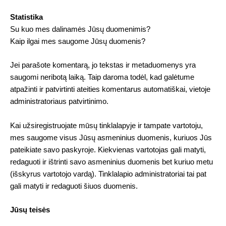
Statistika
Su kuo mes dalinamės Jūsų duomenimis?
Kaip ilgai mes saugome Jūsų duomenis?
Jei parašote komentarą, jo tekstas ir metaduomenys yra
saugomi neribotą laiką. Taip daroma todėl, kad galėtume
atpažinti ir patvirtinti ateities komentarus automatiškai, vietoje
administratoriaus patvirtinimo.
Kai užsiregistruojate mūsų tinklalapyje ir tampate vartotoju,
mes saugome visus Jūsų asmeninius duomenis, kuriuos Jūs
pateikiate savo paskyroje. Kiekvienas vartotojas gali matyti,
redaguoti ir ištrinti savo asmeninius duomenis bet kuriuo metu
(išskyrus vartotojo vardą). Tinklalapio administratoriai tai pat
gali matyti ir redaguoti šiuos duomenis.
Jūsų teisės