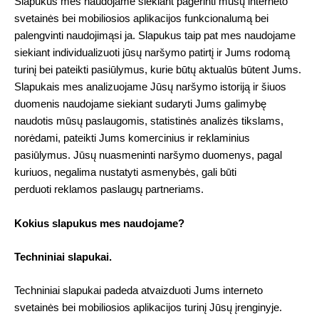
Slapukus mes naudojame siekiant pagerinti mūsų interneto
svetainės bei mobiliosios aplikacijos funkcionalumą bei
palengvinti naudojimąsi ja. Slapukus taip pat mes naudojame
siekiant individualizuoti jūsų naršymo patirtį ir Jums rodomą
turinį bei pateikti pasiūlymus, kurie būtų aktualūs būtent Jums.
Slapukais mes analizuojame Jūsų naršymo istoriją ir šiuos
duomenis naudojame siekiant sudaryti Jums galimybę
naudotis mūsų paslaugomis, statistinės analizės tikslams,
norėdami, pateikti Jums komercinius ir reklaminius
pasiūlymus. Jūsų nuasmeninti naršymo duomenys, pagal
kuriuos, negalima nustatyti asmenybės, gali būti
perduoti reklamos paslaugų partneriams.
Kokius slapukus mes naudojame?
Techniniai slapukai.
Techniniai slapukai padeda atvaizduoti Jums interneto
svetainės bei mobiliosios aplikacijos turinį Jūsų įrenginyje.