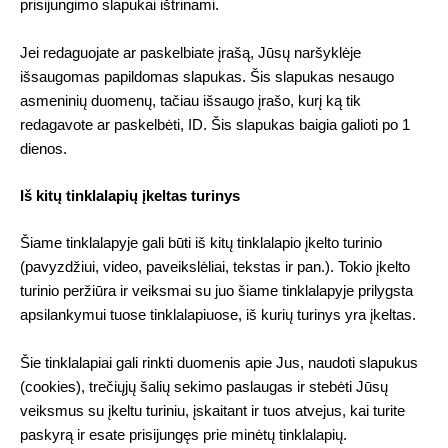
prisijungimo slapukai ištrinami.
Jei redaguojate ar paskelbiate įrašą, Jūsų naršyklėje
išsaugomas papildomas slapukas. Šis slapukas nesaugo
asmeninių duomenų, tačiau išsaugo įrašo, kurį ką tik
redagavote ar paskelbėti, ID. Šis slapukas baigia galioti po 1
dienos.
Iš kitų tinklalapių įkeltas turinys
Šiame tinklalapyje gali būti iš kitų tinklalapio įkelto turinio
(pavyzdžiui, video, paveikslėliai, tekstas ir pan.). Tokio įkelto
turinio peržiūra ir veiksmai su juo šiame tinklalapyje prilygsta
apsilankymui tuose tinklalapiuose, iš kurių turinys yra įkeltas.
Šie tinklalapiai gali rinkti duomenis apie Jus, naudoti slapukus
(cookies), trečiųjų šalių sekimo paslaugas ir stebėti Jūsų
veiksmus su įkeltu turiniu, įskaitant ir tuos atvejus, kai turite
paskyrą ir esate prisijungęs prie minėtų tinklalapių.