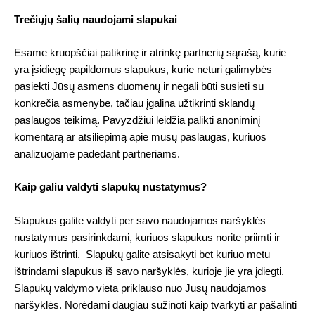
Trečiųjų šalių naudojami slapukai
Esame kruopščiai patikrinę ir atrinkę partnerių sąrašą, kurie
yra įsidiegę papildomus slapukus, kurie neturi galimybės
pasiekti Jūsų asmens duomenų ir negali būti susieti su
konkrečia asmenybe, tačiau įgalina užtikrinti sklandų
paslaugos teikimą. Pavyzdžiui leidžia palikti anoniminį
komentarą ar atsiliepimą apie mūsų paslaugas, kuriuos
analizuojame padedant partneriams.
Kaip galiu valdyti slapukų nustatymus?
Slapukus galite valdyti per savo naudojamos naršyklės
nustatymus pasirinkdami, kuriuos slapukus norite priimti ir
kuriuos ištrinti. Slapukų galite atsisakyti bet kuriuo metu
ištrindami slapukus iš savo naršyklės, kurioje jie yra įdiegti.
Slapukų valdymo vieta priklauso nuo Jūsų naudojamos
naršyklės. Norėdami daugiau sužinoti kaip tvarkyti ar pašalinti