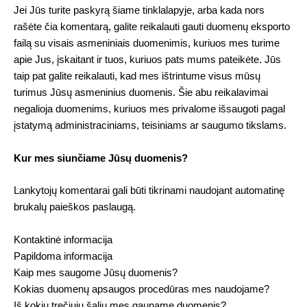
Jei Jūs turite paskyrą šiame tinklalapyje, arba kada nors
rašėte čia komentarą, galite reikalauti gauti duomenų eksporto
failą su visais asmeniniais duomenimis, kuriuos mes turime
apie Jus, įskaitant ir tuos, kuriuos pats mums pateikėte. Jūs
taip pat galite reikalauti, kad mes ištrintume visus mūsų
turimus Jūsų asmeninius duomenis. Šie abu reikalavimai
negalioja duomenims, kuriuos mes privalome išsaugoti pagal
įstatymą administraciniams, teisiniams ar saugumo tikslams.
Kur mes siunčiame Jūsų duomenis?
Lankytojų komentarai gali būti tikrinami naudojant automatinę
brukalų paieškos paslaugą.
Kontaktinė informacija
Papildoma informacija
Kaip mes saugome Jūsų duomenis?
Kokias duomenų apsaugos procedūras mes naudojame?
Iš kokių trečiųjų šalių mes gauname duomenis?