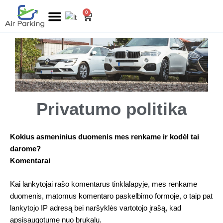
Pereiti
0
Cart
prie
turinio
Privatumo politika
Kokius asmeninius duomenis mes renkame ir kodėl tai
darome?
Komentarai
Kai lankytojai rašo komentarus tinklalapyje, mes renkame
duomenis, matomus komentaro paskelbimo formoje, o taip pat
lankytojo IP adresą bei naršyklės vartotojo įrašą, kad
apsisaugotume nuo brukalų.