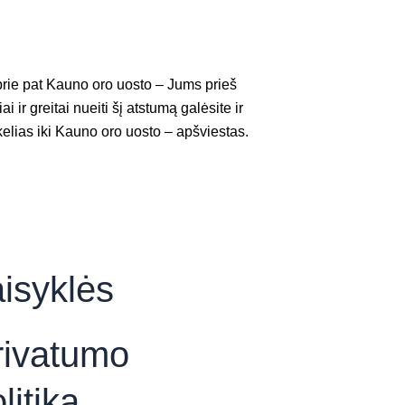
prie pat Kauno oro uosto – Jums prieš
i ir greitai nueiti šį atstumą galėsite ir
elias iki Kauno oro uosto – apšviestas.
isyklės
rivatumo
litika