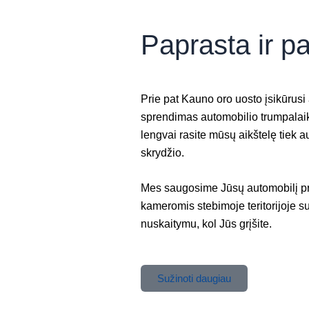
Paprasta ir p
Prie pat Kauno oro uosto įsikūrusi
sprendimas automobilio trumpalaikiu
lengvai rasite mūsų aikštelę tiek a
skrydžio.
Mes saugosime Jūsų automobilį priv
kameromis stebimoje teritorijoje s
nuskaitymu, kol Jūs grįšite.
Sužinoti daugiau