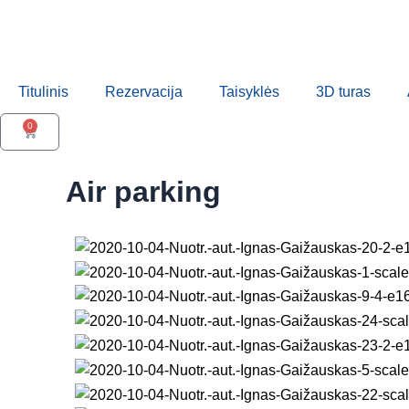
Pereiti
prie
turinio
Titulinis
Rezervacija
Taisyklės
3D turas
0
Cart
Air parking