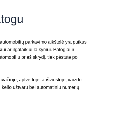
atogu
 automobilių parkavimo aikštelė yra puikus
i ar ilgalaikiui laikymui. Patogiai ir
utomobiliu prieš skrydį, tiek pėstute po
ačioje, aptvertoje, apšviestoje, vaizdo
u kelio užtvaru bei automatiniu numerių