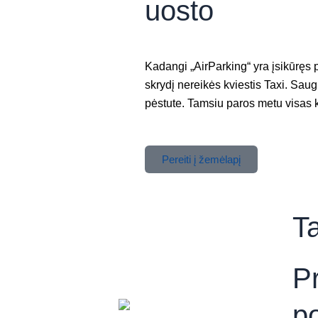
uosto
Kadangi „AirParking“ yra įsikūręs 
skrydį nereikės kviestis Taxi. Saugia
pėstute. Tamsiu paros metu visas k
Pereiti į žemėlapį
Ta
P
po