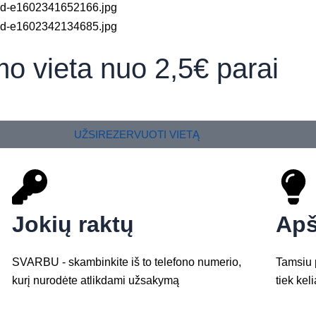
mo vieta nuo
2,5€ parai
UŽSIREZERVUOTI VIETĄ
Jokių raktų
Apš
SVARBU - skambinkite iš to telefono numerio,
Tamsiu p
kurį nurodėte atlikdami užsakymą
tiek keli