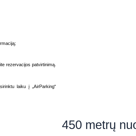
ormaciją;
e rezervacijos patvirtinimą.
irinktu laiku į „AirParking“
450 metrų nu