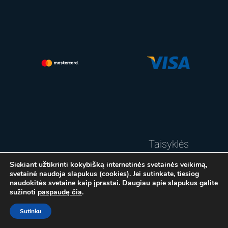
Taisyklės
Siekiant užtikrinti kokybišką internetinės svetainės veikimą,
Privatumo
svetainė naudoja slapukus (cookies). Jei sutinkate, tiesiog
naudokitės svetaine kaip įprastai. Daugiau apie slapukus galite
politika
sužinoti
paspaudę čia
.
Sutinku